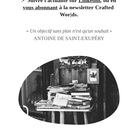
📌
 Suivre l'actualité sur 
Linkedin
, ou en 
vous abonnant
 à la newsletter Crafted 
Wor|ds.
« 
Un objectif sans plan n'est qu'un souhait 
»
ANTOINE DE SAINT-EXUPÉRY