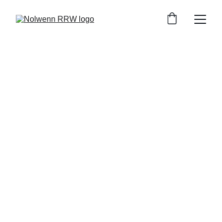
Nolwenn R.R.W 
Ses romans - Son travail
Au quotidien et par les mots, sa proposition est celle 