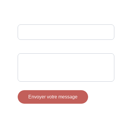
VOUS SOUHAITEZ DISCUTER D'UN PROJET
REMPLISSEZ CE FORMULAIRE
Votre adresse e-mail ici
Saisissez votre message
Envoyer votre message
Exploration